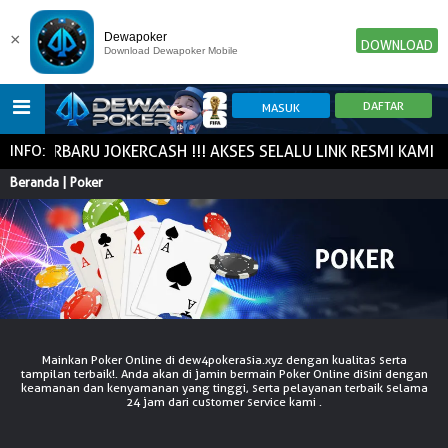
×
Dewapoker
DOWNLOAD
Download Dewapoker Mobile
E TERBARU JOKERCASH !!! AKSES SELALU LINK RESMI KAMI de
INFO:
HOME
Beranda | Poker
POKER
SLOT GAME
IDN E-LOTTERY
NEW
NEW
SPORTBOOK
LIVE CASINO
IDNLIVE
NEW
Mainkan Poker Online di dew4pokerasia.xyz dengan kualitas serta
tampilan terbaik!. Anda akan di jamin bermain Poker Online disini dengan
TOGEL
ESPORTS
ARCADE
keamanan dan kenyamanan yang tinggi, serta pelayanan terbaik selama
24 jam dari customer service kami .
NEW
NEW
NEW
TEMBAK IKAN
IDNRAFFLE
IDNTRADE