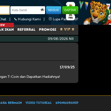
MASUK
 Chat |
Hubungi Kami |
Lupa Password?
NEW
AK IKAN
REFERRAL
PROMOSI
09/08/2026
NIKMATI KESERUAN GAME TE
17/09/25
ngan T-Coin dan Dapatkan Hadiahnya!
CARA BERMAIN
VIDEO TUTORIAL
SPONSORSHIP