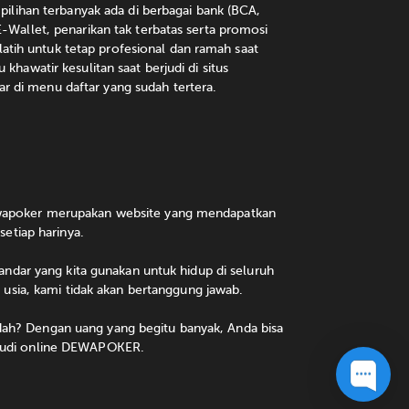
pilihan terbanyak ada di berbagai bank (BCA,
-Wallet, penarikan tak terbatas serta promosi
ilatih untuk tetap profesional dan ramah saat
hawatir kesulitan saat berjudi di situs
 di menu daftar yang sudah tertera.
ewapoker merupakan website yang mendapatkan
setiap harinya.
tandar yang kita gunakan untuk hidup di seluruh
n usia, kami tidak akan bertanggung jawab.
ah? Dengan uang yang begitu banyak, Anda bisa
 judi online DEWAPOKER.